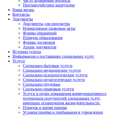
Часто задаваемые вопросы
Противодействие коррупции
Наша жизнь
Контакты
Документы
Документы для просмотра
Нормативные правовые акты
Формы обращений
Порядок обжалования
Формы договоров
Архив документов
Истории успеха
Информация о поставщике социальных услуг
Услуги
Социально-бытовые услуги
Социально-медицинские услуги
Социально-психологические услуги
Социально-педагогические услуги
Социально-трудовые
Социально-правовые услуги
Услуги в целях повышения коммуникативного
потенциала получателей социальных услуг,
имеющих ограничения жизнедеятельности.
Порядок и время приема
Условия приёма и пребывания в учреждении