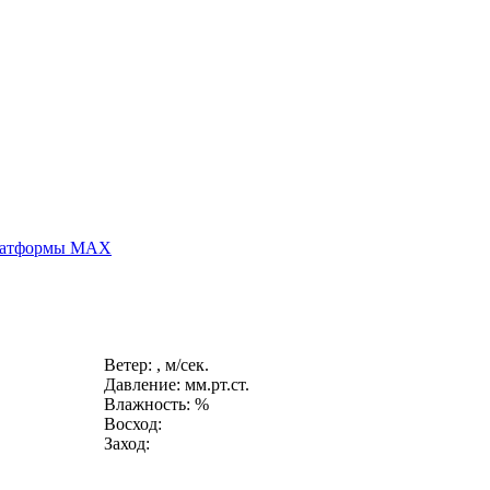
платформы MAX
Ветер: , м/сек.
Давление: мм.рт.ст.
Влажность: %
Восход:
Заход: