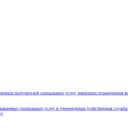
нциала получателей социальных услуг, имеющих ограничения ж
зываемых социальных услуг в учереждении (собственная служба
уг