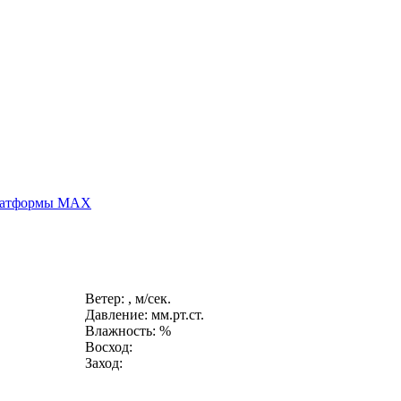
платформы MAX
Ветер: , м/сек.
Давление: мм.рт.ст.
Влажность: %
Восход:
Заход: