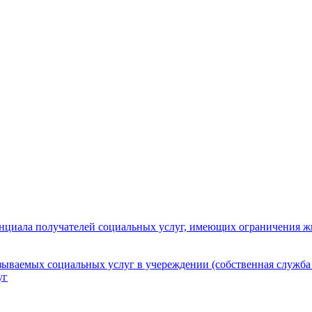
нциала получателей социальных услуг, имеющих ограничения ж
зываемых социальных услуг в учереждении (собственная служба
уг