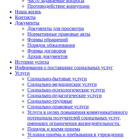
Часто задаваемые вопросы
Противодействие коррупции
Наша жизнь
Контакты
Документы
Документы для просмотра
Нормативные правовые акты
Формы обращений
Порядок обжалования
Формы договоров
Архив документов
Истории успеха
Информация о поставщике социальных услуг
Услуги
Социально-бытовые услуги
Социально-медицинские услуги
Социально-психологические услуги
Социально-педагогические услуги
Социально-трудовые
Социально-правовые услуги
Услуги в целях повышения коммуникативного
потенциала получателей социальных услуг,
имеющих ограничения жизнедеятельности.
Порядок и время приема
Условия приёма и пребывания в учреждении