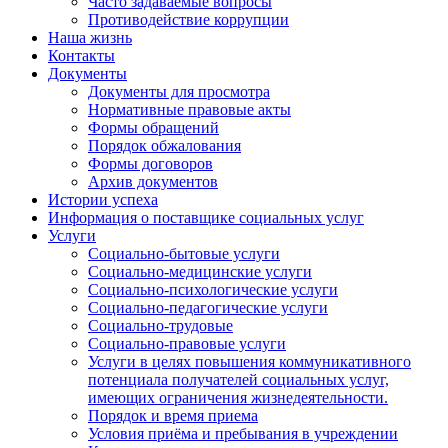
Часто задаваемые вопросы
Противодействие коррупции
Наша жизнь
Контакты
Документы
Документы для просмотра
Нормативные правовые акты
Формы обращений
Порядок обжалования
Формы договоров
Архив документов
Истории успеха
Информация о поставщике социальных услуг
Услуги
Социально-бытовые услуги
Социально-медицинские услуги
Социально-психологические услуги
Социально-педагогические услуги
Социально-трудовые
Социально-правовые услуги
Услуги в целях повышения коммуникативного
потенциала получателей социальных услуг,
имеющих ограничения жизнедеятельности.
Порядок и время приема
Условия приёма и пребывания в учреждении