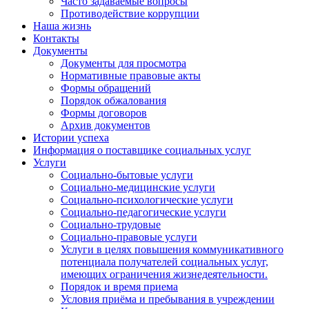
Часто задаваемые вопросы
Противодействие коррупции
Наша жизнь
Контакты
Документы
Документы для просмотра
Нормативные правовые акты
Формы обращений
Порядок обжалования
Формы договоров
Архив документов
Истории успеха
Информация о поставщике социальных услуг
Услуги
Социально-бытовые услуги
Социально-медицинские услуги
Социально-психологические услуги
Социально-педагогические услуги
Социально-трудовые
Социально-правовые услуги
Услуги в целях повышения коммуникативного
потенциала получателей социальных услуг,
имеющих ограничения жизнедеятельности.
Порядок и время приема
Условия приёма и пребывания в учреждении