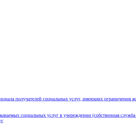
нциала получателей социальных услуг, имеющих ограничения ж
зываемых социальных услуг в учереждении (собственная служба
уг