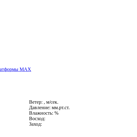
платформы MAX
Ветер: , м/сек.
Давление: мм.рт.ст.
Влажность: %
Восход:
Заход: