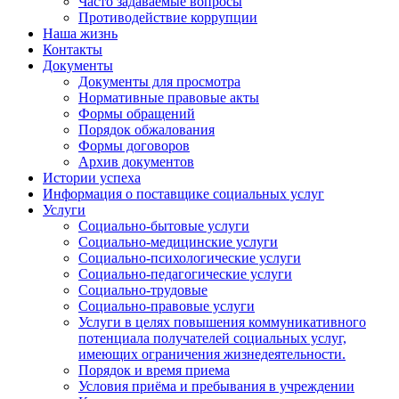
Часто задаваемые вопросы
Противодействие коррупции
Наша жизнь
Контакты
Документы
Документы для просмотра
Нормативные правовые акты
Формы обращений
Порядок обжалования
Формы договоров
Архив документов
Истории успеха
Информация о поставщике социальных услуг
Услуги
Социально-бытовые услуги
Социально-медицинские услуги
Социально-психологические услуги
Социально-педагогические услуги
Социально-трудовые
Социально-правовые услуги
Услуги в целях повышения коммуникативного
потенциала получателей социальных услуг,
имеющих ограничения жизнедеятельности.
Порядок и время приема
Условия приёма и пребывания в учреждении