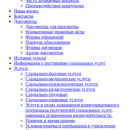
Часто задаваемые вопросы
Противодействие коррупции
Наша жизнь
Контакты
Документы
Документы для просмотра
Нормативные правовые акты
Формы обращений
Порядок обжалования
Формы договоров
Архив документов
Истории успеха
Информация о поставщике социальных услуг
Услуги
Социально-бытовые услуги
Социально-медицинские услуги
Социально-психологические услуги
Социально-педагогические услуги
Социально-трудовые
Социально-правовые услуги
Услуги в целях повышения коммуникативного
потенциала получателей социальных услуг,
имеющих ограничения жизнедеятельности.
Порядок и время приема
Условия приёма и пребывания в учреждении