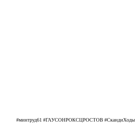
#минтруд61 #ГАУСОНРОКСЦРОСТОВ #СкандиХоды