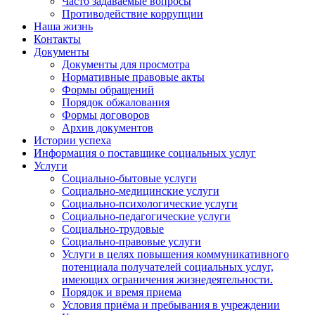
Часто задаваемые вопросы
Противодействие коррупции
Наша жизнь
Контакты
Документы
Документы для просмотра
Нормативные правовые акты
Формы обращений
Порядок обжалования
Формы договоров
Архив документов
Истории успеха
Информация о поставщике социальных услуг
Услуги
Социально-бытовые услуги
Социально-медицинские услуги
Социально-психологические услуги
Социально-педагогические услуги
Социально-трудовые
Социально-правовые услуги
Услуги в целях повышения коммуникативного
потенциала получателей социальных услуг,
имеющих ограничения жизнедеятельности.
Порядок и время приема
Условия приёма и пребывания в учреждении