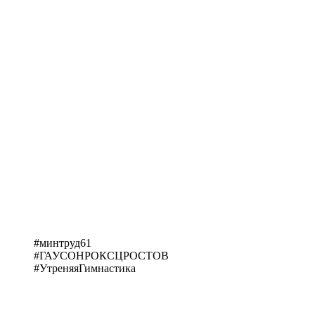
#минтруд61
#ГАУСОНРОКСЦРОСТОВ
#УтреняяГимнастика