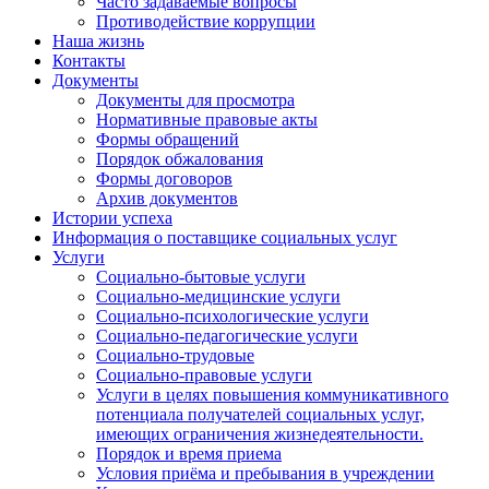
Часто задаваемые вопросы
Противодействие коррупции
Наша жизнь
Контакты
Документы
Документы для просмотра
Нормативные правовые акты
Формы обращений
Порядок обжалования
Формы договоров
Архив документов
Истории успеха
Информация о поставщике социальных услуг
Услуги
Социально-бытовые услуги
Социально-медицинские услуги
Социально-психологические услуги
Социально-педагогические услуги
Социально-трудовые
Социально-правовые услуги
Услуги в целях повышения коммуникативного
потенциала получателей социальных услуг,
имеющих ограничения жизнедеятельности.
Порядок и время приема
Условия приёма и пребывания в учреждении