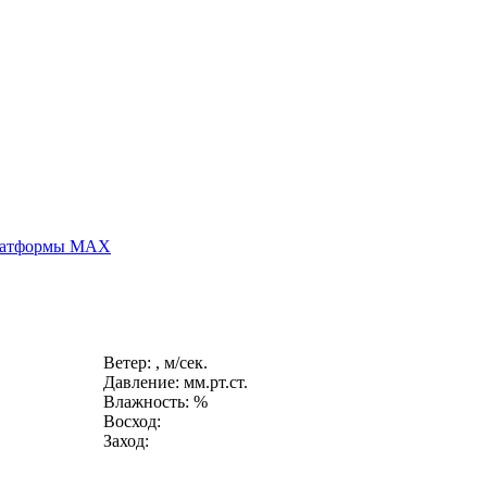
платформы MAX
Ветер: , м/сек.
Давление: мм.рт.ст.
Влажность: %
Восход:
Заход: