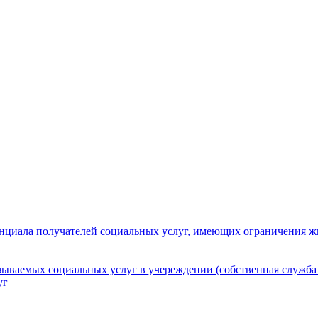
нциала получателей социальных услуг, имеющих ограничения ж
зываемых социальных услуг в учереждении (собственная служба
уг