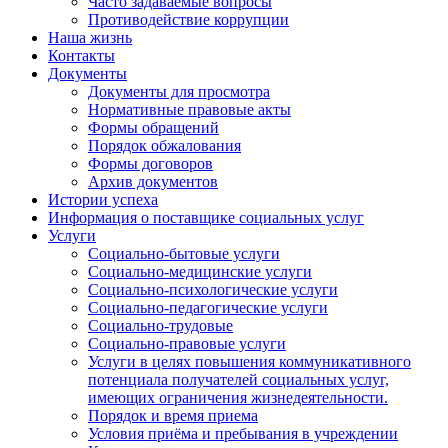
Часто задаваемые вопросы
Противодействие коррупции
Наша жизнь
Контакты
Документы
Документы для просмотра
Нормативные правовые акты
Формы обращений
Порядок обжалования
Формы договоров
Архив документов
Истории успеха
Информация о поставщике социальных услуг
Услуги
Социально-бытовые услуги
Социально-медицинские услуги
Социально-психологические услуги
Социально-педагогические услуги
Социально-трудовые
Социально-правовые услуги
Услуги в целях повышения коммуникативного
потенциала получателей социальных услуг,
имеющих ограничения жизнедеятельности.
Порядок и время приема
Условия приёма и пребывания в учреждении