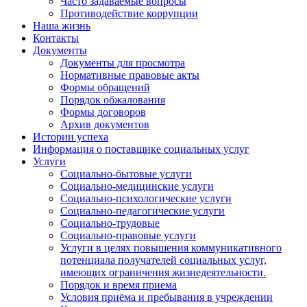
Часто задаваемые вопросы
Противодействие коррупции
Наша жизнь
Контакты
Документы
Документы для просмотра
Нормативные правовые акты
Формы обращений
Порядок обжалования
Формы договоров
Архив документов
Истории успеха
Информация о поставщике социальных услуг
Услуги
Социально-бытовые услуги
Социально-медицинские услуги
Социально-психологические услуги
Социально-педагогические услуги
Социально-трудовые
Социально-правовые услуги
Услуги в целях повышения коммуникативного
потенциала получателей социальных услуг,
имеющих ограничения жизнедеятельности.
Порядок и время приема
Условия приёма и пребывания в учреждении