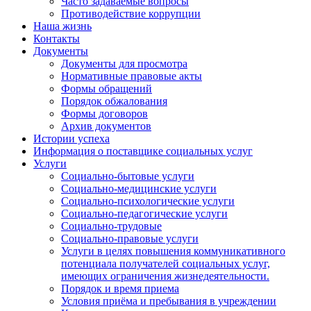
Часто задаваемые вопросы
Противодействие коррупции
Наша жизнь
Контакты
Документы
Документы для просмотра
Нормативные правовые акты
Формы обращений
Порядок обжалования
Формы договоров
Архив документов
Истории успеха
Информация о поставщике социальных услуг
Услуги
Социально-бытовые услуги
Социально-медицинские услуги
Социально-психологические услуги
Социально-педагогические услуги
Социально-трудовые
Социально-правовые услуги
Услуги в целях повышения коммуникативного
потенциала получателей социальных услуг,
имеющих ограничения жизнедеятельности.
Порядок и время приема
Условия приёма и пребывания в учреждении