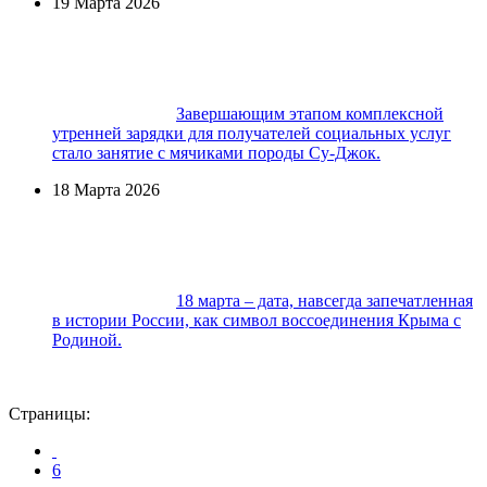
19 Марта 2026
Завершающим этапом комплексной
утренней зарядки для получателей социальных услуг
стало занятие с мячиками породы Су-Джок.
18 Марта 2026
18 марта – дата, навсегда запечатленная
в истории России, как символ воссоединения Крыма с
Родиной.
Страницы:
6