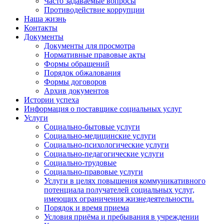
Часто задаваемые вопросы
Противодействие коррупции
Наша жизнь
Контакты
Документы
Документы для просмотра
Нормативные правовые акты
Формы обращений
Порядок обжалования
Формы договоров
Архив документов
Истории успеха
Информация о поставщике социальных услуг
Услуги
Социально-бытовые услуги
Социально-медицинские услуги
Социально-психологические услуги
Социально-педагогические услуги
Социально-трудовые
Социально-правовые услуги
Услуги в целях повышения коммуникативного
потенциала получателей социальных услуг,
имеющих ограничения жизнедеятельности.
Порядок и время приема
Условия приёма и пребывания в учреждении