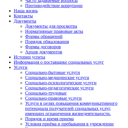
Часто задаваемые вопросы
Противодействие коррупции
Наша жизнь
Контакты
Документы
Документы для просмотра
Нормативные правовые акты
Формы обращений
Порядок обжалования
Формы договоров
Архив документов
Истории успеха
Информация о поставщике социальных услуг
Услуги
Социально-бытовые услуги
Социально-медицинские услуги
Социально-психологические услуги
Социально-педагогические услуги
Социально-трудовые
Социально-правовые услуги
Услуги в целях повышения коммуникативного
потенциала получателей социальных услуг,
имеющих ограничения жизнедеятельности.
Порядок и время приема
Условия приёма и пребывания в учреждении