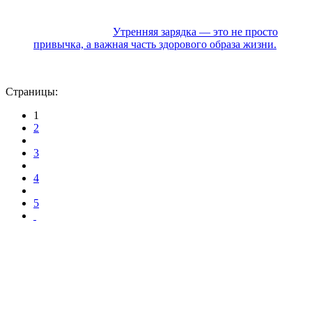
Утренняя зарядка — это не просто
привычка, а важная часть здорового образа жизни.
Страницы:
1
2
3
4
5