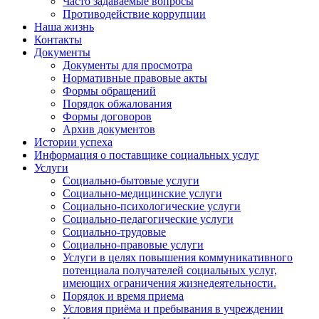
Часто задаваемые вопросы
Противодействие коррупции
Наша жизнь
Контакты
Документы
Документы для просмотра
Нормативные правовые акты
Формы обращений
Порядок обжалования
Формы договоров
Архив документов
Истории успеха
Информация о поставщике социальных услуг
Услуги
Социально-бытовые услуги
Социально-медицинские услуги
Социально-психологические услуги
Социально-педагогические услуги
Социально-трудовые
Социально-правовые услуги
Услуги в целях повышения коммуникативного
потенциала получателей социальных услуг,
имеющих ограничения жизнедеятельности.
Порядок и время приема
Условия приёма и пребывания в учреждении