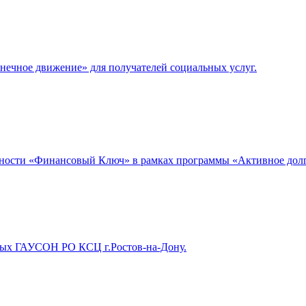
нечное движение» для получателей социальных услуг.
ности «Финансовый Ключ» в рамках программы «Активное долг
чных ГАУСОН РО КСЦ г.Ростов-на-Дону.