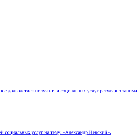
ое долголетие» получатели социальных услуг регулярно занима
ей социальных услуг на тему: «Александр Невский».