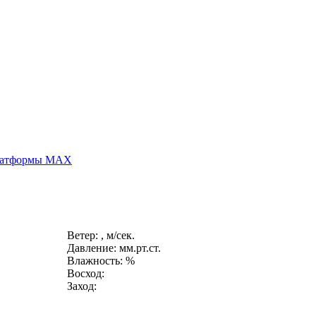
платформы MAX
Ветер: , м/сек.
Давление: мм.рт.ст.
Влажность: %
Восход:
Заход: