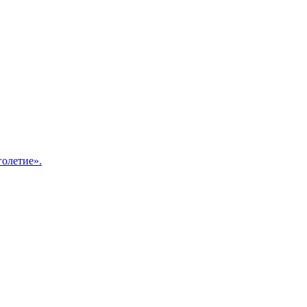
олетие».