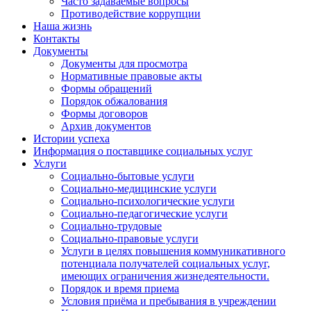
Часто задаваемые вопросы
Противодействие коррупции
Наша жизнь
Контакты
Документы
Документы для просмотра
Нормативные правовые акты
Формы обращений
Порядок обжалования
Формы договоров
Архив документов
Истории успеха
Информация о поставщике социальных услуг
Услуги
Социально-бытовые услуги
Социально-медицинские услуги
Социально-психологические услуги
Социально-педагогические услуги
Социально-трудовые
Социально-правовые услуги
Услуги в целях повышения коммуникативного
потенциала получателей социальных услуг,
имеющих ограничения жизнедеятельности.
Порядок и время приема
Условия приёма и пребывания в учреждении