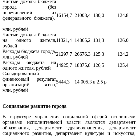
Чистые доходы бюджета
города (без
перечислений из
16154,7
21008,4
130,0
124,8
федерального бюджета),
млн. рублей
Чистые доходы бюджета
на одного жителя,
11321,4
14865,2
131,3
126,0
рублей
Расходы бюджета города,
21297,7
26676,3
125,3
124,2
млн. рублей
Расходы бюджета на
14925,7
18875,8
126,5
125,4
одного жителя, рублей
Сальдированный
финансовый результат
5444,3
14 005,3
в 2,5 р
организаций – всего,
млн. рублей
Социальное развитие города
В структуре управления социальной сферой основными
органами исполнительной власти являются департамент
образования, департамент здравоохранения, департамент
социального развития, департамент культуры и искусства,