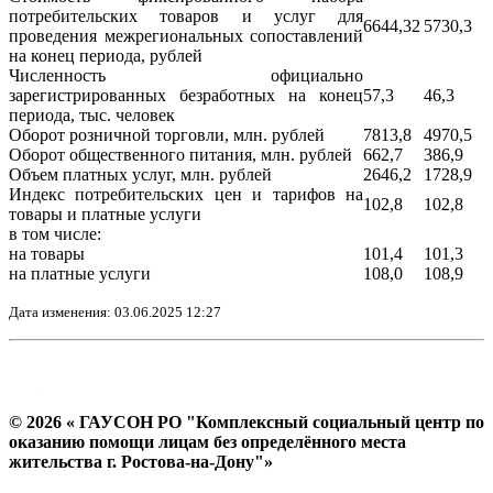
потребительских товаров и услуг для
6644,32
5730,3
проведения межрегиональных сопоставлений
на конец периода, рублей
Численность официально
зарегистрированных безработных на конец
57,3
46,3
периода, тыс. человек
Оборот розничной торговли, млн. рублей
7813,8
4970,5
Оборот общественного питания, млн. рублей
662,7
386,9
Объем платных услуг, млн. рублей
2646,2
1728,9
Индекс потребительских цен и тарифов на
102,8
102,8
товары и платные услуги
в том числе:
на товары
101,4
101,3
на платные услуги
108,0
108,9
Дата изменения: 03.06.2025 12:27
© 2026 « ГАУСОН РО "Комплексный социальный центр по
оказанию помощи лицам без определённого места
жительства г. Ростова-на-Дону"»