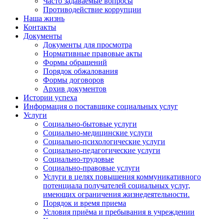
Часто задаваемые вопросы
Противодействие коррупции
Наша жизнь
Контакты
Документы
Документы для просмотра
Нормативные правовые акты
Формы обращений
Порядок обжалования
Формы договоров
Архив документов
Истории успеха
Информация о поставщике социальных услуг
Услуги
Социально-бытовые услуги
Социально-медицинские услуги
Социально-психологические услуги
Социально-педагогические услуги
Социально-трудовые
Социально-правовые услуги
Услуги в целях повышения коммуникативного
потенциала получателей социальных услуг,
имеющих ограничения жизнедеятельности.
Порядок и время приема
Условия приёма и пребывания в учреждении