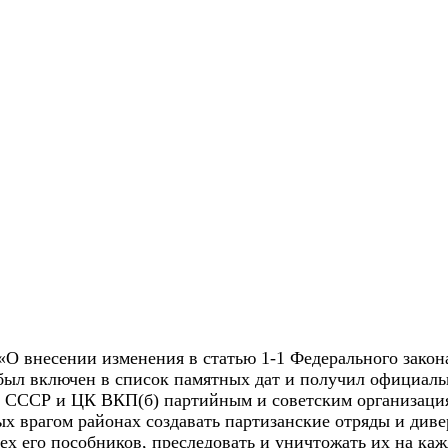
О внесении изменения в статью 1-1 Федерального закона
был включен в список памятных дат и получил официаль
ССР и ЦК ВКП(б) партийным и советским организациям
ых врагом районах создавать партизанские отряды и див
сех его пособников, преследовать и уничтожать их на ка