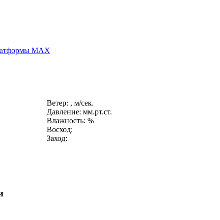
платформы MAX
Ветер: , м/сек.
Давление: мм.рт.ст.
Влажность: %
Восход:
Заход:
и