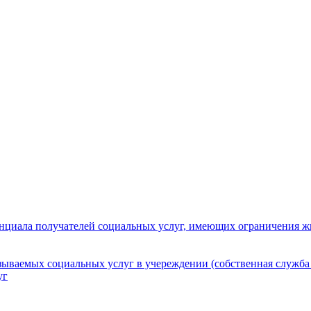
нциала получателей социальных услуг, имеющих ограничения ж
зываемых социальных услуг в учереждении (собственная служба
уг