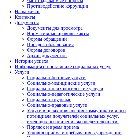
Часто задаваемые вопросы
Противодействие коррупции
Наша жизнь
Контакты
Документы
Документы для просмотра
Нормативные правовые акты
Формы обращений
Порядок обжалования
Формы договоров
Архив документов
Истории успеха
Информация о поставщике социальных услуг
Услуги
Социально-бытовые услуги
Социально-медицинские услуги
Социально-психологические услуги
Социально-педагогические услуги
Социально-трудовые
Социально-правовые услуги
Услуги в целях повышения коммуникативного
потенциала получателей социальных услуг,
имеющих ограничения жизнедеятельности.
Порядок и время приема
Условия приёма и пребывания в учреждении