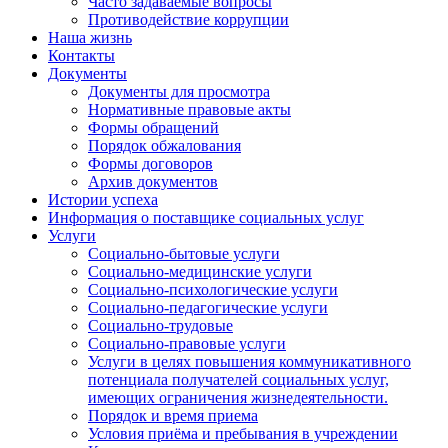
Часто задаваемые вопросы
Противодействие коррупции
Наша жизнь
Контакты
Документы
Документы для просмотра
Нормативные правовые акты
Формы обращений
Порядок обжалования
Формы договоров
Архив документов
Истории успеха
Информация о поставщике социальных услуг
Услуги
Социально-бытовые услуги
Социально-медицинские услуги
Социально-психологические услуги
Социально-педагогические услуги
Социально-трудовые
Социально-правовые услуги
Услуги в целях повышения коммуникативного
потенциала получателей социальных услуг,
имеющих ограничения жизнедеятельности.
Порядок и время приема
Условия приёма и пребывания в учреждении