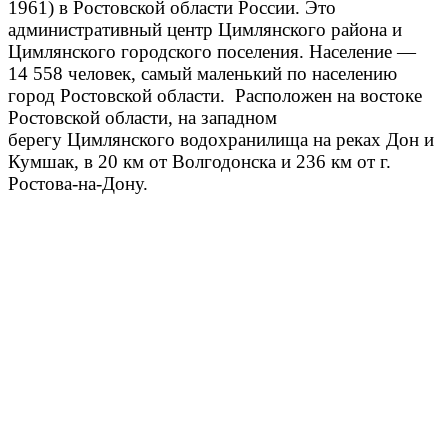
1961
) в Ро
стовской области
России
. Это
административный центр Ци
млянского района
и
Цимл
янского городского поселения
. Население —
14 558 человек, самый маленький по населению
город Ростовской области. Расположен на востоке
Ростовской области, на западном
берегу
Цимлянского водохранилища
на реках Дон
и
Кумшак
, в 20 км от Волгодонска
и 236 км от г.
Ростова-на-Дону.