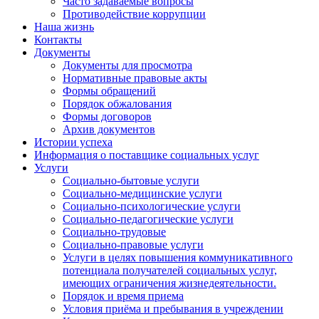
Часто задаваемые вопросы
Противодействие коррупции
Наша жизнь
Контакты
Документы
Документы для просмотра
Нормативные правовые акты
Формы обращений
Порядок обжалования
Формы договоров
Архив документов
Истории успеха
Информация о поставщике социальных услуг
Услуги
Социально-бытовые услуги
Социально-медицинские услуги
Социально-психологические услуги
Социально-педагогические услуги
Социально-трудовые
Социально-правовые услуги
Услуги в целях повышения коммуникативного
потенциала получателей социальных услуг,
имеющих ограничения жизнедеятельности.
Порядок и время приема
Условия приёма и пребывания в учреждении