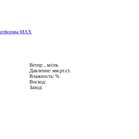
платформы MAX
Ветер: , м/сек.
Давление: мм.рт.ст.
Влажность: %
Восход:
Заход: