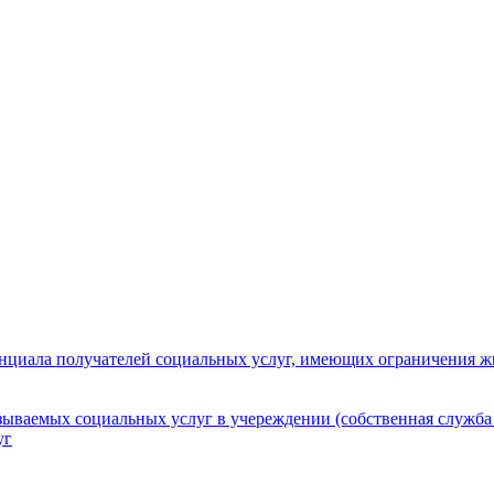
нциала получателей социальных услуг, имеющих ограничения ж
зываемых социальных услуг в учереждении (собственная служба
уг