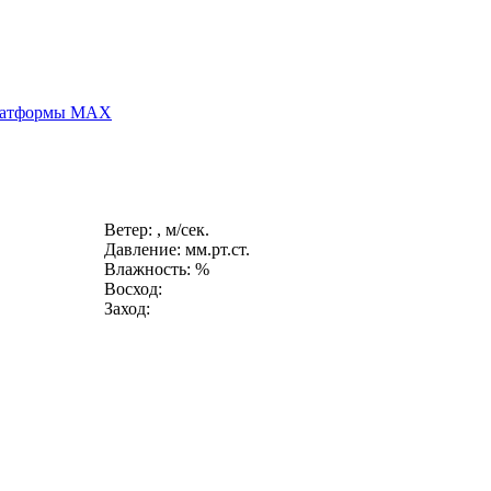
платформы MAX
Ветер: , м/сек.
Давление: мм.рт.ст.
Влажность: %
Восход:
Заход: