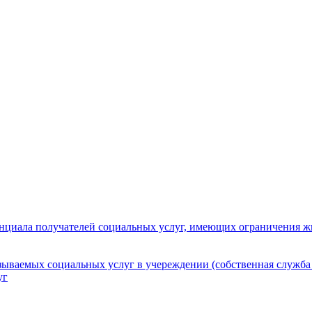
нциала получателей социальных услуг, имеющих ограничения ж
зываемых социальных услуг в учереждении (собственная служба
уг