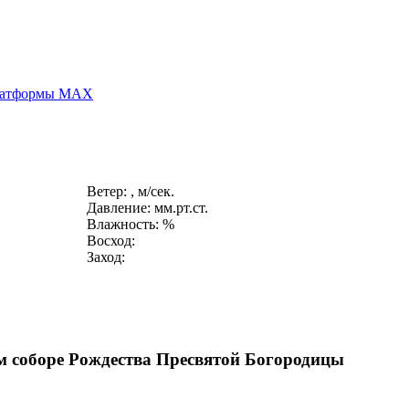
платформы MAX
Ветер: , м/сек.
Давление: мм.рт.ст.
Влажность: %
Восход:
Заход:
м соборе Рождества Пресвятой Богородицы