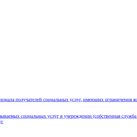
нциала получателей социальных услуг, имеющих ограничения ж
зываемых социальных услуг в учереждении (собственная служба
уг