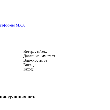
платформы MAX
Ветер: , м/сек.
Давление: мм.рт.ст.
Влажность: %
Восход:
Заход:
авнодушных нет.