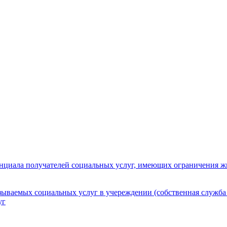
нциала получателей социальных услуг, имеющих ограничения ж
зываемых социальных услуг в учереждении (собственная служба
уг