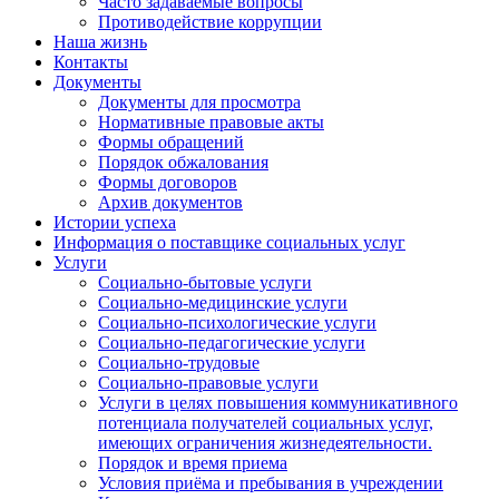
Часто задаваемые вопросы
Противодействие коррупции
Наша жизнь
Контакты
Документы
Документы для просмотра
Нормативные правовые акты
Формы обращений
Порядок обжалования
Формы договоров
Архив документов
Истории успеха
Информация о поставщике социальных услуг
Услуги
Социально-бытовые услуги
Социально-медицинские услуги
Социально-психологические услуги
Социально-педагогические услуги
Социально-трудовые
Социально-правовые услуги
Услуги в целях повышения коммуникативного
потенциала получателей социальных услуг,
имеющих ограничения жизнедеятельности.
Порядок и время приема
Условия приёма и пребывания в учреждении