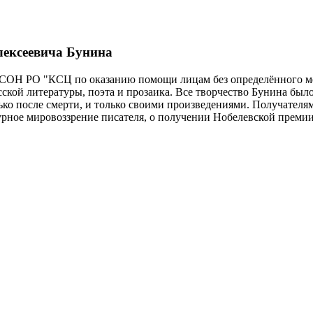
лексеевича Бунина
УСОН РО "КСЦ по оказанию помощи лицам без определённого мес
сской литературы, поэта и прозаика. Все творчество Бунина был
лько после смерти, и только своими произведениями. Получателя
турное мировоззрение писателя, о получении Нобелевской преми