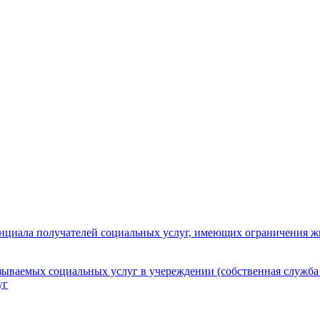
нциала получателей социальных услуг, имеющих ограничения ж
зываемых социальных услуг в учереждении (собственная служба
уг