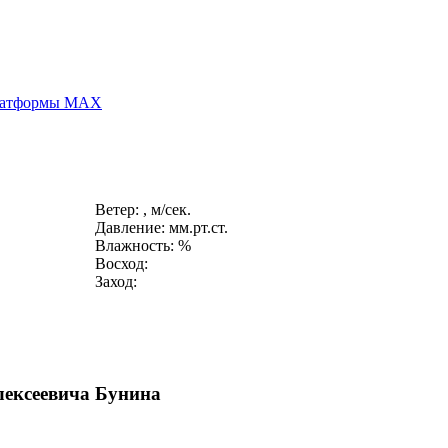
платформы MAX
Ветер: , м/сек.
Давление: мм.рт.ст.
Влажность: %
Восход:
Заход:
лексеевича Бунина