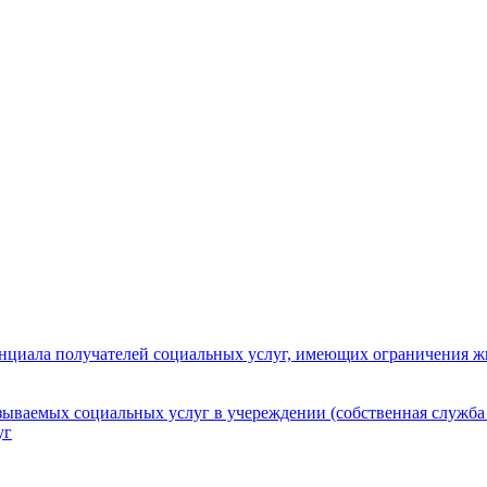
нциала получателей социальных услуг, имеющих ограничения ж
зываемых социальных услуг в учереждении (собственная служба
уг