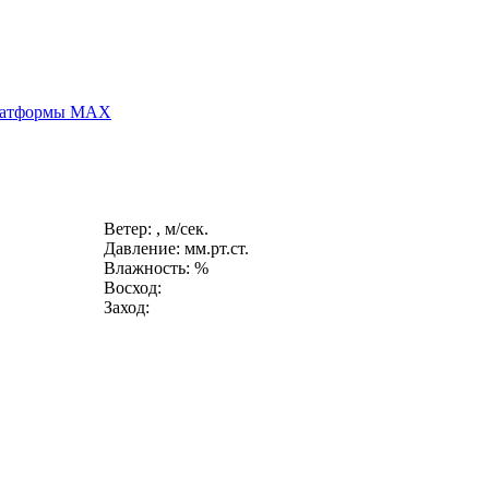
платформы MAX
Ветер: , м/сек.
Давление: мм.рт.ст.
Влажность: %
Восход:
Заход: