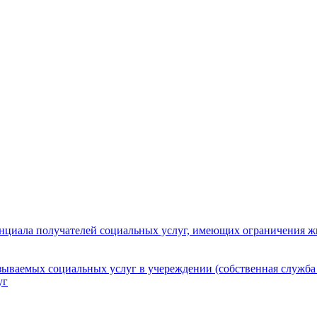
нциала получателей социальных услуг, имеющих ограничения ж
зываемых социальных услуг в учереждении (собственная служба
уг