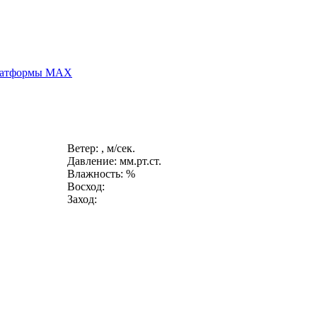
платформы MAX
Ветер: , м/сек.
Давление: мм.рт.ст.
Влажность: %
Восход:
Заход: