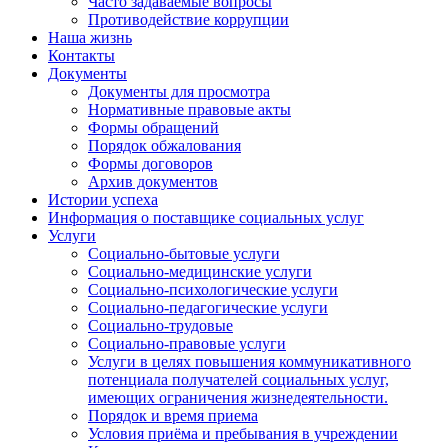
Часто задаваемые вопросы
Противодействие коррупции
Наша жизнь
Контакты
Документы
Документы для просмотра
Нормативные правовые акты
Формы обращений
Порядок обжалования
Формы договоров
Архив документов
Истории успеха
Информация о поставщике социальных услуг
Услуги
Социально-бытовые услуги
Социально-медицинские услуги
Социально-психологические услуги
Социально-педагогические услуги
Социально-трудовые
Социально-правовые услуги
Услуги в целях повышения коммуникативного
потенциала получателей социальных услуг,
имеющих ограничения жизнедеятельности.
Порядок и время приема
Условия приёма и пребывания в учреждении