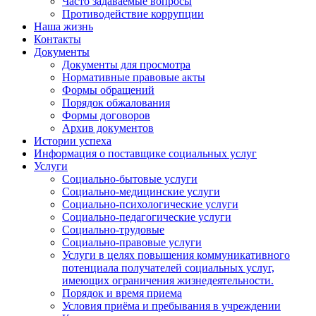
Часто задаваемые вопросы
Противодействие коррупции
Наша жизнь
Контакты
Документы
Документы для просмотра
Нормативные правовые акты
Формы обращений
Порядок обжалования
Формы договоров
Архив документов
Истории успеха
Информация о поставщике социальных услуг
Услуги
Социально-бытовые услуги
Социально-медицинские услуги
Социально-психологические услуги
Социально-педагогические услуги
Социально-трудовые
Социально-правовые услуги
Услуги в целях повышения коммуникативного
потенциала получателей социальных услуг,
имеющих ограничения жизнедеятельности.
Порядок и время приема
Условия приёма и пребывания в учреждении