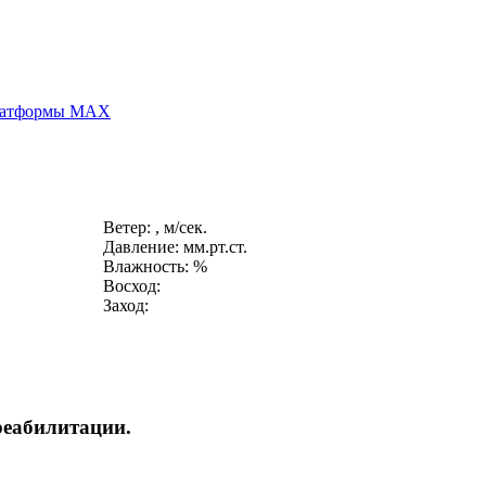
платформы MAX
Ветер: , м/сек.
Давление: мм.рт.ст.
Влажность: %
Восход:
Заход:
 реабилитации.