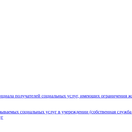
нциала получателей социальных услуг, имеющих ограничения ж
зываемых социальных услуг в учереждении (собственная служба
уг