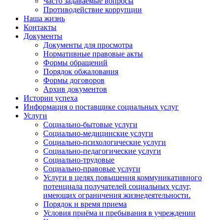
Часто задаваемые вопросы
Противодействие коррупции
Наша жизнь
Контакты
Документы
Документы для просмотра
Нормативные правовые акты
Формы обращений
Порядок обжалования
Формы договоров
Архив документов
Истории успеха
Информация о поставщике социальных услуг
Услуги
Социально-бытовые услуги
Социально-медицинские услуги
Социально-психологические услуги
Социально-педагогические услуги
Социально-трудовые
Социально-правовые услуги
Услуги в целях повышения коммуникативного
потенциала получателей социальных услуг,
имеющих ограничения жизнедеятельности.
Порядок и время приема
Условия приёма и пребывания в учреждении