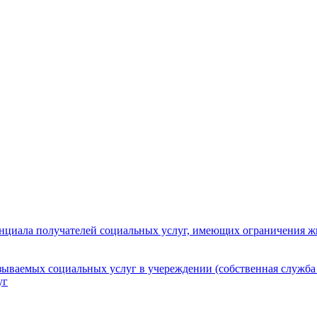
нциала получателей социальных услуг, имеющих ограничения ж
зываемых социальных услуг в учереждении (собственная служба
уг