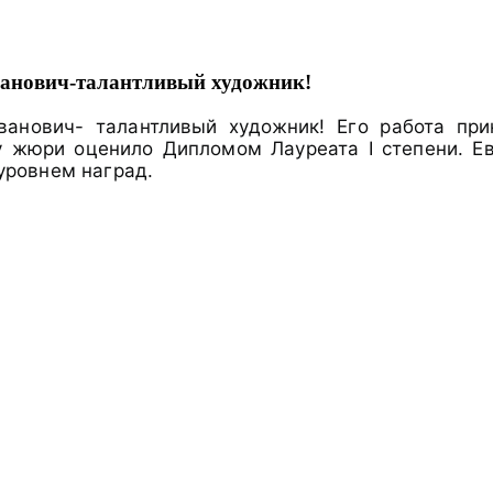
ванович-талантливый художник!
ванович- талантливый художник! Его работа пр
ту жюри оценило Дипломом Лауреата I степени. Е
уровнем наград.