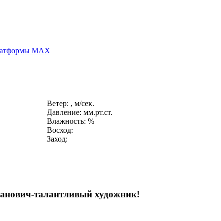
платформы MAX
Ветер: , м/сек.
Давление: мм.рт.ст.
Влажность: %
Восход:
Заход:
ванович-талантливый художник!