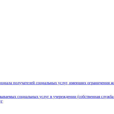
нциала получателей социальных услуг, имеющих ограничения ж
зываемых социальных услуг в учереждении (собственная служба
уг