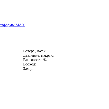
платформы MAX
Ветер: , м/сек.
Давление: мм.рт.ст.
Влажность: %
Восход:
Заход: