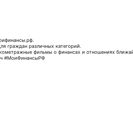
оифинансы.рф.
ля граждан различных категорий.
ткометражные фильмы о финансах и отношениях ближа
юч #МоиФинансыРФ