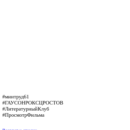
#минтруд61
#ГАУСОНРОКСЦРОСТОВ
#ЛитературныйКлуб
#ПросмотрФильма