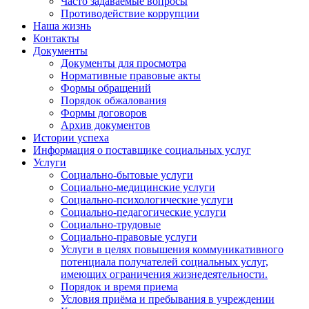
Часто задаваемые вопросы
Противодействие коррупции
Наша жизнь
Контакты
Документы
Документы для просмотра
Нормативные правовые акты
Формы обращений
Порядок обжалования
Формы договоров
Архив документов
Истории успеха
Информация о поставщике социальных услуг
Услуги
Социально-бытовые услуги
Социально-медицинские услуги
Социально-психологические услуги
Социально-педагогические услуги
Социально-трудовые
Социально-правовые услуги
Услуги в целях повышения коммуникативного
потенциала получателей социальных услуг,
имеющих ограничения жизнедеятельности.
Порядок и время приема
Условия приёма и пребывания в учреждении