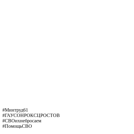
#Минтруд61
#ГАУСОНРОКСЦРОСТОВ
#СВОихнебросаем
#ПомощьСВО