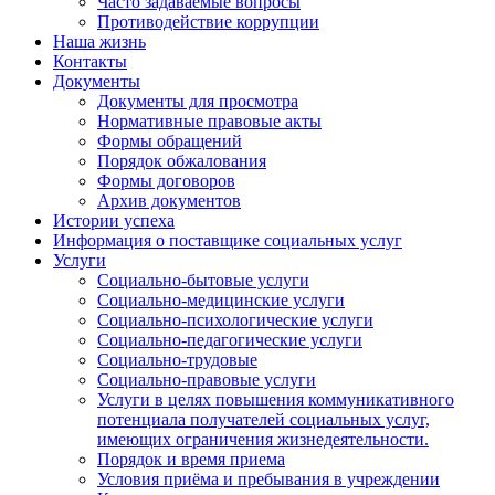
Часто задаваемые вопросы
Противодействие коррупции
Наша жизнь
Контакты
Документы
Документы для просмотра
Нормативные правовые акты
Формы обращений
Порядок обжалования
Формы договоров
Архив документов
Истории успеха
Информация о поставщике социальных услуг
Услуги
Социально-бытовые услуги
Социально-медицинские услуги
Социально-психологические услуги
Социально-педагогические услуги
Социально-трудовые
Социально-правовые услуги
Услуги в целях повышения коммуникативного
потенциала получателей социальных услуг,
имеющих ограничения жизнедеятельности.
Порядок и время приема
Условия приёма и пребывания в учреждении