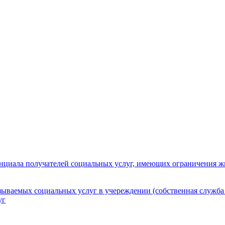
нциала получателей социальных услуг, имеющих ограничения ж
зываемых социальных услуг в учереждении (собственная служба
уг