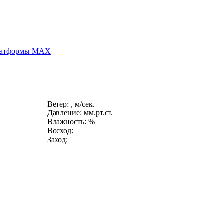
платформы MAX
Ветер: , м/сек.
Давление: мм.рт.ст.
Влажность: %
Восход:
Заход: