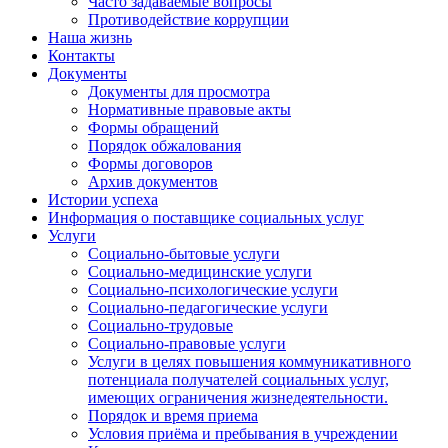
Часто задаваемые вопросы
Противодействие коррупции
Наша жизнь
Контакты
Документы
Документы для просмотра
Нормативные правовые акты
Формы обращений
Порядок обжалования
Формы договоров
Архив документов
Истории успеха
Информация о поставщике социальных услуг
Услуги
Социально-бытовые услуги
Социально-медицинские услуги
Социально-психологические услуги
Социально-педагогические услуги
Социально-трудовые
Социально-правовые услуги
Услуги в целях повышения коммуникативного
потенциала получателей социальных услуг,
имеющих ограничения жизнедеятельности.
Порядок и время приема
Условия приёма и пребывания в учреждении