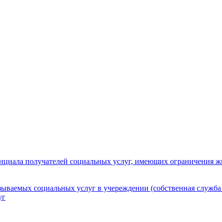
нциала получателей социальных услуг, имеющих ограничения ж
зываемых социальных услуг в учереждении (собственная служба
уг