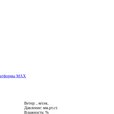
платформы MAX
Ветер: , м/сек.
Давление: мм.рт.ст.
Влажность: %