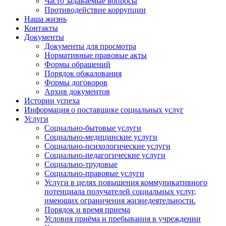
Часто задаваемые вопросы
Противодействие коррупции
Наша жизнь
Контакты
Документы
Документы для просмотра
Нормативные правовые акты
Формы обращений
Порядок обжалования
Формы договоров
Архив документов
Истории успеха
Информация о поставщике социальных услуг
Услуги
Социально-бытовые услуги
Социально-медицинские услуги
Социально-психологические услуги
Социально-педагогические услуги
Социально-трудовые
Социально-правовые услуги
Услуги в целях повышения коммуникативного
потенциала получателей социальных услуг,
имеющих ограничения жизнедеятельности.
Порядок и время приема
Условия приёма и пребывания в учреждении