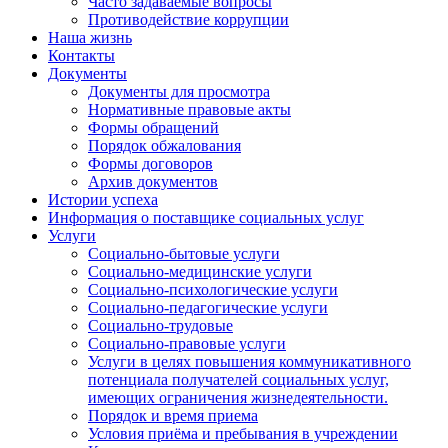
Часто задаваемые вопросы
Противодействие коррупции
Наша жизнь
Контакты
Документы
Документы для просмотра
Нормативные правовые акты
Формы обращений
Порядок обжалования
Формы договоров
Архив документов
Истории успеха
Информация о поставщике социальных услуг
Услуги
Социально-бытовые услуги
Социально-медицинские услуги
Социально-психологические услуги
Социально-педагогические услуги
Социально-трудовые
Социально-правовые услуги
Услуги в целях повышения коммуникативного
потенциала получателей социальных услуг,
имеющих ограничения жизнедеятельности.
Порядок и время приема
Условия приёма и пребывания в учреждении