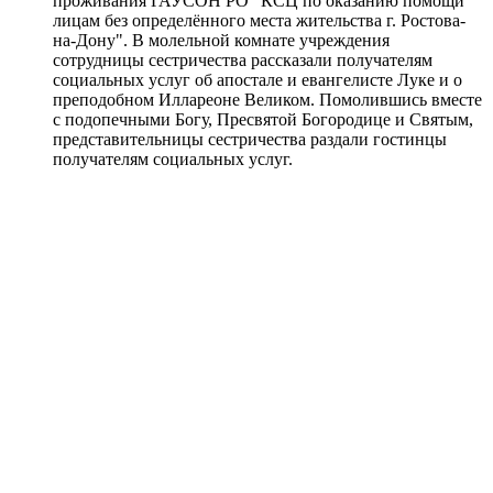
проживания ГАУСОН РО "КСЦ по оказанию помощи
лицам без определённого места жительства г. Ростова-
на-Дону". В молельной комнате учреждения
сотрудницы сестричества рассказали получателям
социальных услуг об апостале и евангелисте Луке и о
преподобном Иллареоне Великом. Помолившись вместе
с подопечными Богу, Пресвятой Богородице и Святым,
представительницы сестричества раздали гостинцы
получателям социальных услуг.