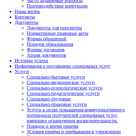
Часто задаваемые вопросы
Противодействие коррупции
Наша жизнь
Контакты
Документы
Документы для просмотра
Нормативные правовые акты
Формы обращений
Порядок обжалования
Формы договоров
Архив документов
Истории успеха
Информация о поставщике социальных услуг
Услуги
Социально-бытовые услуги
Социально-медицинские услуги
Социально-психологические услуги
Социально-педагогические услуги
Социально-трудовые
Социально-правовые услуги
Услуги в целях повышения коммуникативного
потенциала получателей социальных услуг,
имеющих ограничения жизнедеятельности.
Порядок и время приема
Условия приёма и пребывания в учреждении