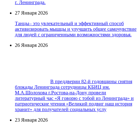
г. Ленинграда.
27 Января 2026
Танцы– это увлекательный и эффективный способ
активизировать мышцы и улучшить общее самочувствие
для людей с ограниченными возможностями здоровья.
26 Января 2026
В преддверии 82-й годовщины снятия
блокады Ленинграда сотрудницы КБИЦ им.
М.А.Шолохова г.Ростова-на-Дону провели
литературный час «Я говорю с тобой из Ленинграда» и
патриотические чтения «Великий подвиг наш история
хранит» для получателей социальных услу
23 Января 2026