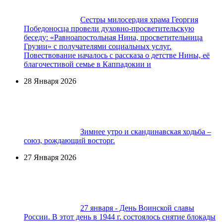
Сестры милосердия храма Георгия
Победоносца провели духовно-просветительскую
беседу: «Равноапостольная Нина, просветительница
Грузии» с получателями социальных услуг.
Повествование началось с рассказа о детстве Нины, её
благочестивой семье в Каппадокии и
28 Января 2026
Зимнее утро и скандинавская ходьба –
союз, рождающий восторг.
27 Января 2026
27 января - День Воинской славы
России. В этот день в 1944 г. состоялось снятие блокады