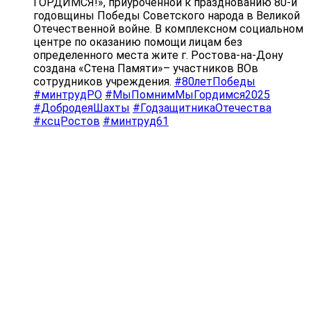
ГОРДИМСЯ!», приуроченной к празднованию 80-й
годовщины Победы Советского народа в Великой
Отечественной войне. В комплексном социальном
центре по оказанию помощи лицам без
определенного места жите г. Ростова-на-Дону
создана «Стена Памяти»– участников ВОв
сотрудников учреждения.
#80летПобеды
#минтрудРО
#МыПомнимМыГордимся2025
#ДобродеяШахты
#ГодзащитникаОтечества
#ксцРостов
#минтруд61