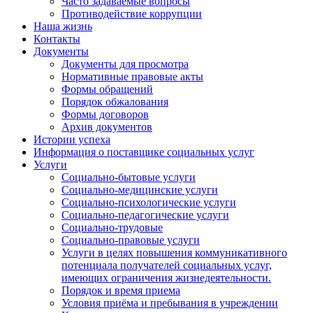
Часто задаваемые вопросы
Противодействие коррупции
Наша жизнь
Контакты
Документы
Документы для просмотра
Нормативные правовые акты
Формы обращений
Порядок обжалования
Формы договоров
Архив документов
Истории успеха
Информация о поставщике социальных услуг
Услуги
Социально-бытовые услуги
Социально-медицинские услуги
Социально-психологические услуги
Социально-педагогические услуги
Социально-трудовые
Социально-правовые услуги
Услуги в целях повышения коммуникативного
потенциала получателей социальных услуг,
имеющих ограничения жизнедеятельности.
Порядок и время приема
Условия приёма и пребывания в учреждении