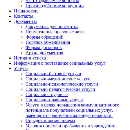
Часто задаваемые вопросы
Противодействие коррупции
Наша жизнь
Контакты
Документы
Документы для просмотра
Нормативные правовые акты
Формы обращений
Порядок обжалования
Формы договоров
Архив документов
Истории успеха
Информация о поставщике социальных услуг
Услуги
Социально-бытовые услуги
Социально-медицинские услуги
Социально-психологические услуги
Социально-педагогические услуги
Социально-трудовые
Социально-правовые услуги
Услуги в целях повышения коммуникативного
потенциала получателей социальных услуг,
имеющих ограничения жизнедеятельности.
Порядок и время приема
Условия приёма и пребывания в учреждении