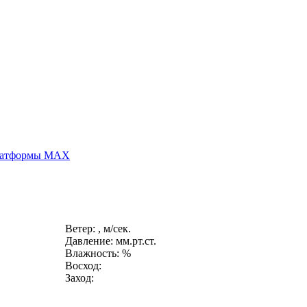
платформы MAX
Ветер: , м/сек.
Давление: мм.рт.ст.
Влажность: %
Восход:
Заход: