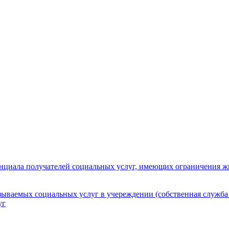
нциала получателей социальных услуг, имеющих ограничения ж
зываемых социальных услуг в учереждении (собственная служба
уг